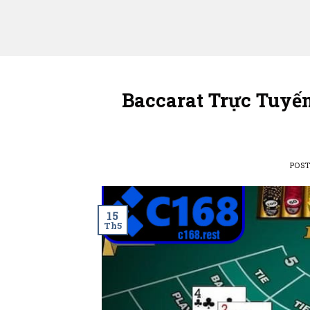
Baccarat Trực Tuyến
POS
15
Th5