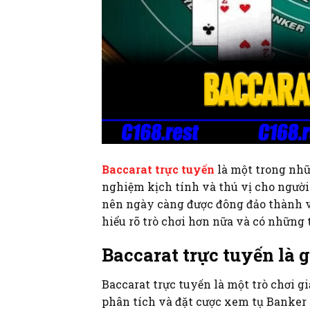
Baccarat trực tuyến
là một trong nhữ
nghiệm kịch tính và thú vị cho người 
nên ngày càng được đông đảo thành v
hiểu rõ trò chơi hơn nữa và có những t
Baccarat trực tuyến là g
Baccarat trực tuyến là một trò chơi gi
phân tích và đặt cược xem tụ Banker 