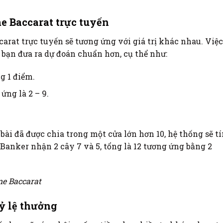
me Baccarat trực tuyến
arat trực tuyến sẽ tương ứng với giá trị khác nhau. Việc
 bạn đưa ra dự đoán chuẩn hơn, cụ thể như:
g 1 điểm.
 ứng là 2 – 9.
bài đã được chia trong một cửa lớn hơn 10, hệ thống sẽ t
Banker nhận 2 cây 7 và 5, tổng là 12 tương ứng bằng 2
me Baccarat
tỷ lệ thưởng