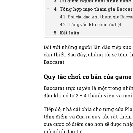
Ưu điểm người chơi nhận được 
Tổng hợp mẹo tham gia Baccara
Soi cầu đảo khi tham gia Bacca
Tăng vốn khi chơi cầu bệt
Kết luận
Đối với những người lần đầu tiếp xúc v
cần thiết. Sau đây, chúng tôi sẽ tổng 
Baccarat.
Quy tắc chơi cơ bản của game
Baccarat trực tuyến là một trong những
đầu khi có từ 2 – 4 thành viên và mọi
Tiếp đó, nhà cái chia cho từng cửa Pl
tổng điểm và đưa ra quy tắc rút thêm 
cửa cược có điểm cao hơn sẽ được nhận
mà mình đầu tư.