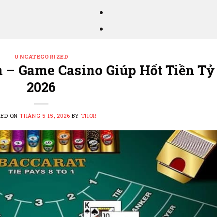
UNCATEGORIZED
 – Game Casino Giúp Hốt Tiền Tỷ
2026
TED ON
THÁNG 5 15, 2026
BY
THOR