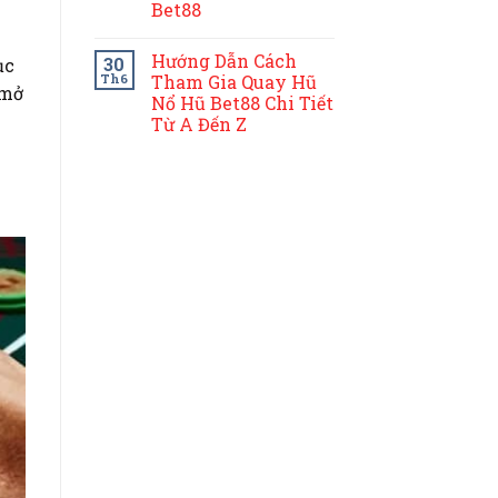
Bet88
Hướng Dẫn Cách
30
ục
Th6
Tham Gia Quay Hũ
 mở
Nổ Hũ Bet88 Chi Tiết
Từ A Đến Z