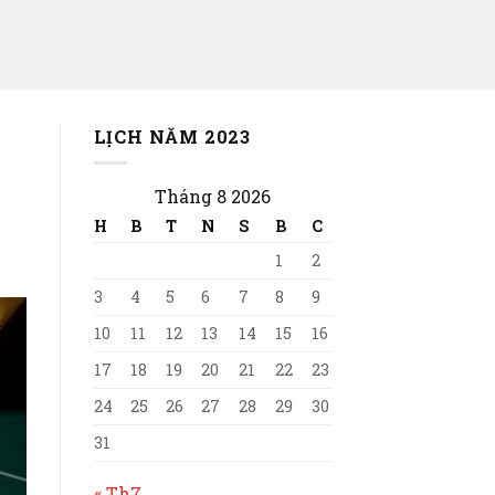
LỊCH NĂM 2023
Tháng 8 2026
H
B
T
N
S
B
C
1
2
3
4
5
6
7
8
9
10
11
12
13
14
15
16
17
18
19
20
21
22
23
24
25
26
27
28
29
30
31
« Th7