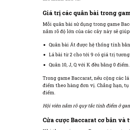
Giá trị các quân bài trong ga
Mỗi quân bài sử dụng trong game Bacc
nắm rõ độ lớn của các cây này sẽ giúp
Quân bài Át được hệ thống tính bằn
Lá bài từ 2 cho tới 9 có giá trị tương
Quân 10, J, Q với K đều bằng 0 điểm.
Trong game Baccarat, nếu cộng các lá 
điểm theo hàng đơn vị. Chẳng hạn, tụ 
điểm.
Hội viên nắm rõ quy tắc tính điểm ở ga
Cửa cược Baccarat cơ bản và 